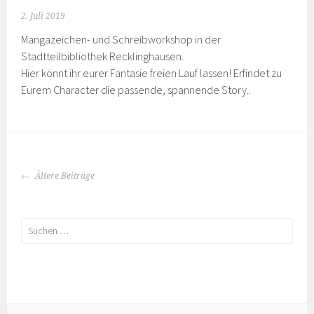
2. Juli 2019
Mangazeichen- und Schreibworkshop in der
Stadtteilbibliothek Recklinghausen.
Hier könnt ihr eurer Fantasie freien Lauf lassen! Erfindet zu
Eurem Character die passende, spannende Story..
BEITRAGS-
Ältere Beiträge
NAVIGATION
Suchen
nach: