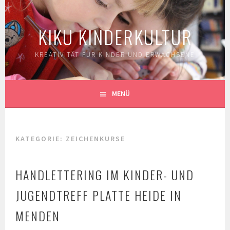
Springe
zum
KIKU KINDERKULTUR
Inhalt
KREATIVITÄT FÜR KINDER UND ERWACHSENE
MENÜ
KATEGORIE:
ZEICHENKURSE
HANDLETTERING IM KINDER- UND
JUGENDTREFF PLATTE HEIDE IN
MENDEN