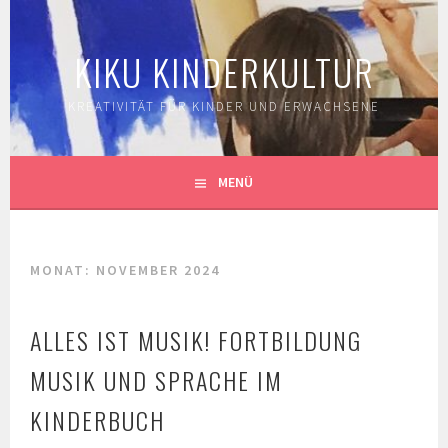
Springe
zum
KIKU KINDERKULTUR
Inhalt
KREATIVITÄT FÜR KINDER UND ERWACHSENE
MENÜ
MONAT:
NOVEMBER 2024
ALLES IST MUSIK! FORTBILDUNG
MUSIK UND SPRACHE IM
KINDERBUCH