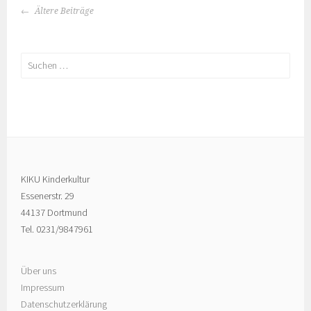
BEITRAGS-
Ältere Beiträge
NAVIGATION
Suchen
nach:
KIKU Kinderkultur
Essenerstr. 29
44137 Dortmund
Tel. 0231/9847961
Über uns
Impressum
Datenschutzerklärung