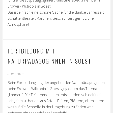
Erdwerk Wiltropia in Soest.
Das ist einfach eine schöne Sache für die dunkle Jahreszeit:
Schattentheater, Märchen, Geschichten, gemütliche
Atmosphäre!
FORTBILDUNG MIT
NATURPÄDAGOGINNEN IN SOEST
8. Juli 2019
Beim Fortbildungstag der angehenden NaturpädagogInnen
beim Erdwerk Wiltropia in Soest ging es um das Thema
„Landart“. Die TeilnehmerInnen entschieden sich dafür ein
Labyrinth zu bauen. Aus Ästen, Blüten, Blättern, eben allem
was auf die Schnelle in der Umgebung zu finden war,
entstand ein sehr schönes Labyrinth!