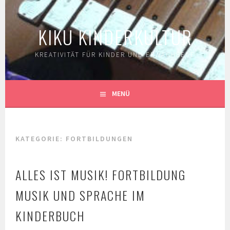
Springe
zum
KIKU KINDERKULTUR
Inhalt
KREATIVITÄT FÜR KINDER UND ERWACHSENE
MENÜ
KATEGORIE:
FORTBILDUNGEN
ALLES IST MUSIK! FORTBILDUNG
MUSIK UND SPRACHE IM
KINDERBUCH